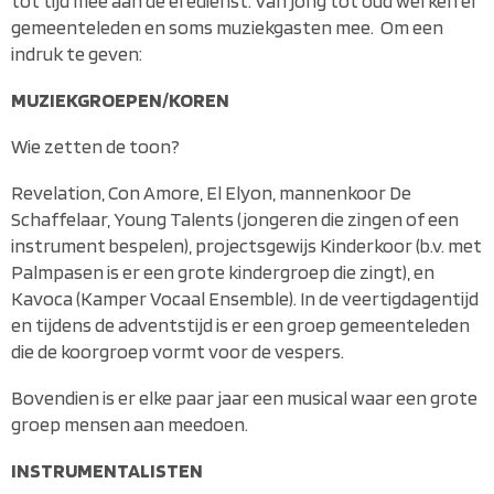
tot tijd mee aan de eredienst. Van jong tot oud werken er
gemeenteleden en soms muziekgasten mee. Om een
indruk te geven:
MUZIEKGROEPEN/KOREN
Wie zetten de toon?
Revelation, Con Amore, El Elyon, mannenkoor De
Schaffelaar, Young Talents (jongeren die zingen of een
instrument bespelen), projectsgewijs Kinderkoor (b.v. met
Palmpasen is er een grote kindergroep die zingt), en
Kavoca (Kamper Vocaal Ensemble). In de veertigdagentijd
en tijdens de adventstijd is er een groep gemeenteleden
die de koorgroep vormt voor de vespers.
Bovendien is er elke paar jaar een musical waar een grote
groep mensen aan meedoen.
INSTRUMENTALISTEN