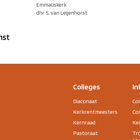
Emmaüskerk
dhr. S. van Leijenhorst
nst
Colleges
In
Diaconaat
Col
Kerkrentmeesters
Co
Kernraad
Ker
Pastoraat
Tr