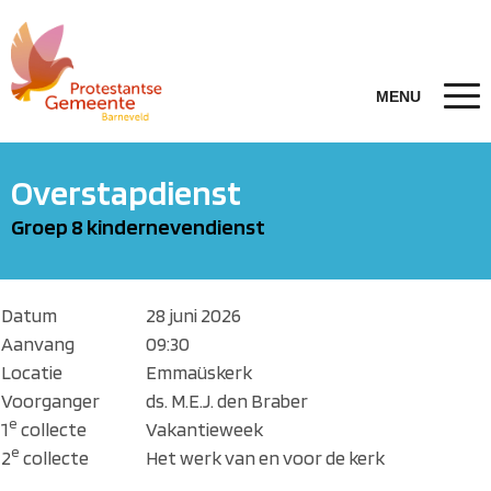
Overstapdienst
Groep 8 kindernevendienst
Datum
28 juni 2026
Aanvang
09:30
Locatie
Emmaüskerk
Voorganger
ds. M.E.J. den Braber
e
1
collecte
Vakantieweek
e
2
collecte
Het werk van en voor de kerk