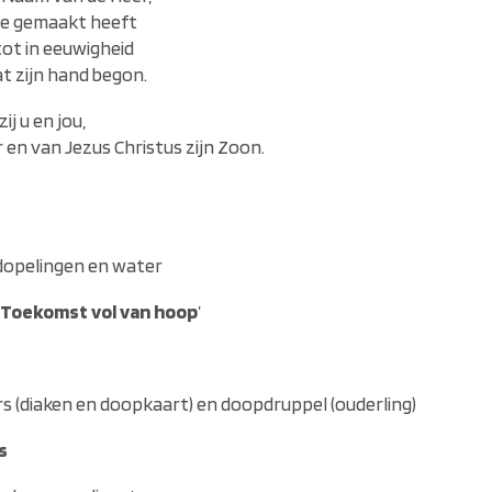
rde gemaakt heeft
tot in eeuwigheid
at zijn hand begon.
ij u en jou,
en van Jezus Christus zijn Zoon.
dopelingen en water
 ‘Toekomst vol van hoop
’
s (diaken en doopkaart) en doopdruppel (ouderling)
s