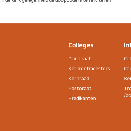
Colleges
In
Diaconaat
Col
Kerkrentmeesters
Co
Kernraad
Ker
Pastoraat
Tr
/do
Predikanten