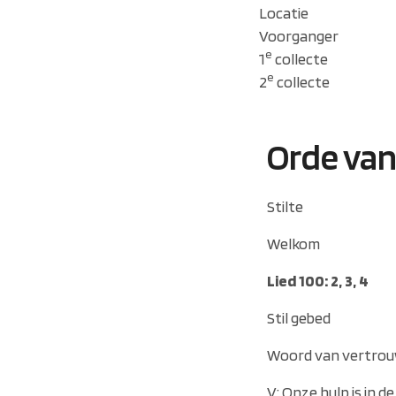
Locatie
Voorganger
e
1
collecte
e
2
collecte
Orde van
Stilte
Welkom
Lied 100: 2, 3, 4
Stil gebed
Woord van vertrou
V: Onze hulp is in d