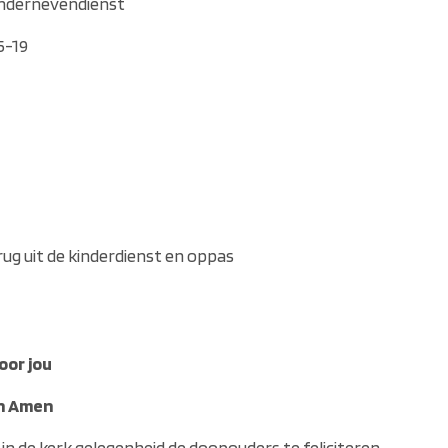
indernevendienst
5-19
ug uit de kinderdienst en oppas
oor jou
n Amen
r in de kerk gelegenheid de doopouders te feliciteren