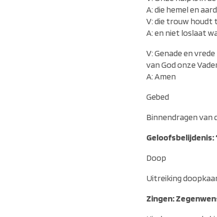
A: die hemel en aa
V: die trouw houdt 
A: en niet loslaat w
V: Genade en vrede z
van God onze Vader 
A: Amen
Gebed
Binnendragen van 
Geloofsbelijdenis:
Doop
Uitreiking doopkaar
Zingen: Zegenwen