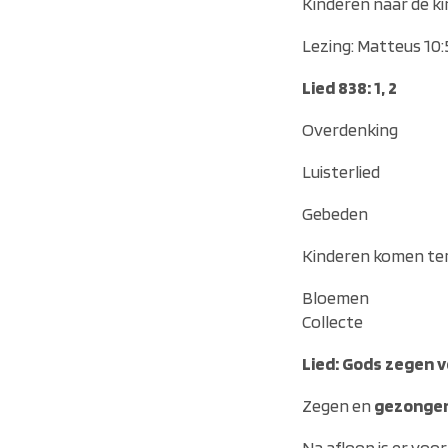
Kinderen naar de k
Lezing: Matteus 10:
Lied 838: 1, 2
Overdenking
Luisterlied
Gebeden
Kinderen komen ter
Bloemen
Collecte
Lied: Gods zegen v
Zegen en
gezonge
Na afloop is er voo