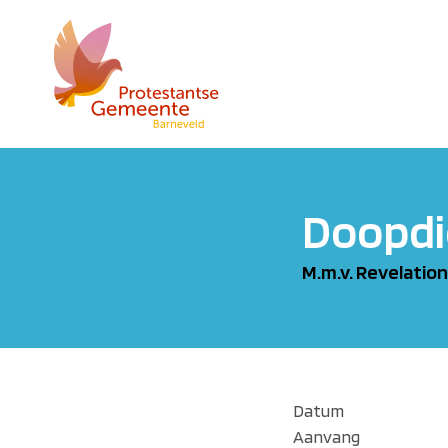
Doopdi
M.m.v. Revelation
Datum
Aanvang