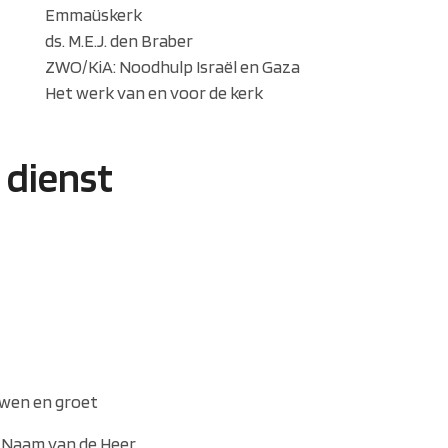
Emmaüskerk
ds. M.E.J. den Braber
ZWO/KiA: Noodhulp Israël en Gaza
Het werk van en voor de kerk
 dienst
wen en groet
e Naam van de Heer,