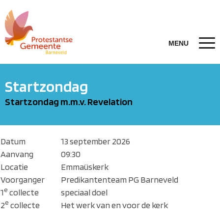
Startzondag
Startzondag m.m.v. Revelation
Datum
13 september 2026
Aanvang
09:30
Locatie
Emmaüskerk
Voorganger
Predikantenteam PG Barneveld
e
1
collecte
speciaal doel
e
2
collecte
Het werk van en voor de kerk